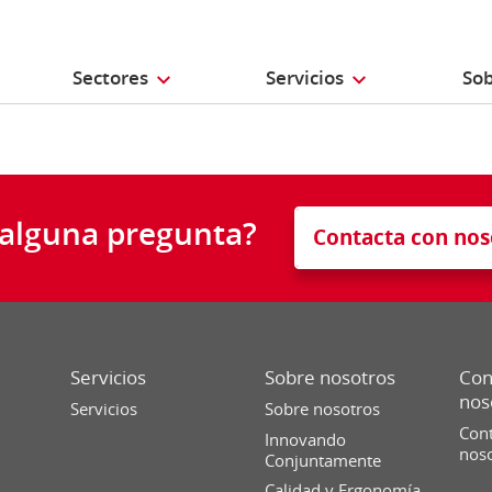
Sectores
Servicios
Sob
 alguna pregunta?
Contacta con nos
Servicios
Sobre nosotros
Con
nos
Servicios
Sobre nosotros
Cont
Innovando
nos
Conjuntamente
Calidad y Ergonomía