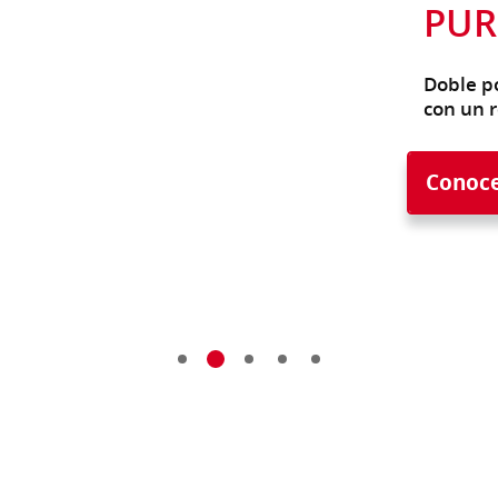
PUR
Doble po
con un 
Conoc