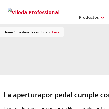
Productos
Home
Gestión de residuos
Hera
La aperturapor pedal cumple c
La gama de cubos con pedales de Hera cumple con las