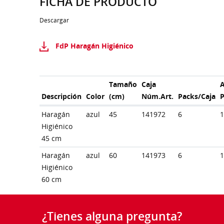
FICHA DE PRODUCTO
Descargar
FdP Haragán Higiénico
Tamaño
Caja
A
Descripción
Color
(cm)
Núm.Art.
Packs/Caja
Haragán
azul
45
141972
6
Higiénico
45 cm
Haragán
azul
60
141973
6
Higiénico
60 cm
¿Tienes alguna pregunta?