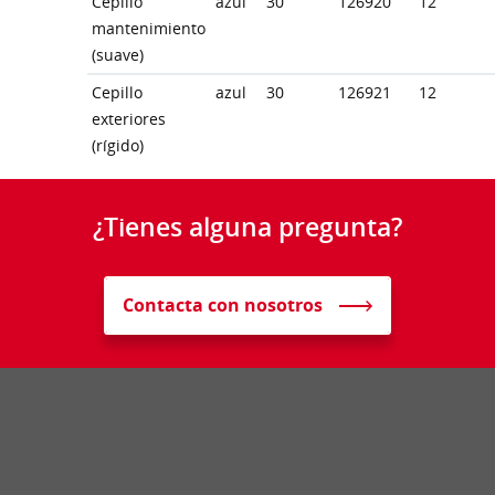
Cepillo
azul
30
126920
12
mantenimiento
(suave)
Cepillo
azul
30
126921
12
exteriores
(rígido)
¿Tienes alguna pregunta?
Contacta con nosotros