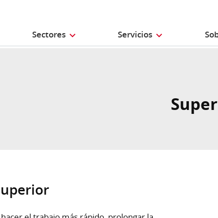
Sectores
Servicios
Sob
Supe
superior
acer el trabajo más rápido, prolongar la