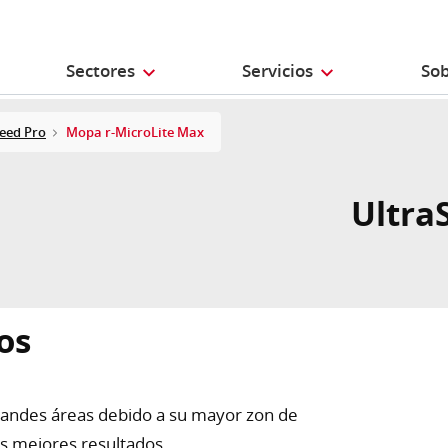
Sectores
Servicios
Sob
eed Pro
Mopa r-MicroLite Max
Ultra
os
grandes áreas debido a su mayor zon de
s mejores resultados.