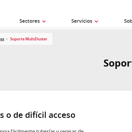
Sectores
Servicios
Sob
res
Soporte MultiDuster
Sopor
 o de difícil acceso
mpia fácilmente tuberías y repisas de