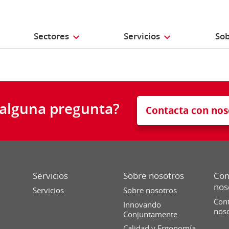
Sectores
Servicios
Sob
 alguna pregunta?
Contacta con nos
Servicios
Sobre nosotros
Con
nos
Servicios
Sobre nosotros
Cont
Innovando
nos
Conjuntamente
Calidad y Ergonomía