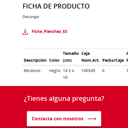
FICHA DE PRODUCTO
Descargar
Ficha_Planchas_ES
Tamaño
Caja
Descripción
Color
(cm)
Núm.Art.
Packs/Caja
Abrasivo
negro
14.5 x
100549
6
10
¿Tienes alguna pregunta?
Contacta con nosotros