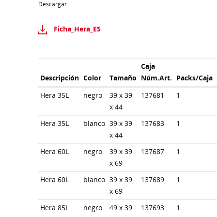
Descargar
Ficha_Hera_ES
Caja
Descripción
Color
Tamaño
Núm.Art.
Packs/Caja
Hera 35L
negro
39 x 39
137681
1
x 44
Hera 35L
blanco
39 x 39
137683
1
x 44
Hera 60L
negro
39 x 39
137687
1
x 69
Hera 60L
blanco
39 x 39
137689
1
x 69
Hera 85L
negro
49 x 39
137693
1