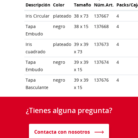
Descripción
Color
Tamaño
Núm.Art.
Packs/Caj
Iris Circular
plateado
38 x 73
137667
4
Tapa
negro
38 x 15
137668
4
Embudo
Iris
plateado
39 x 39
137673
4
cuadrado
x 73
Tapa
negro
39 x 39
137674
4
Embudo
x 15
Tapa
negro
39 x 39
137676
4
Basculante
x 15
¿Tienes alguna pregunta?
Contacta con nosotros