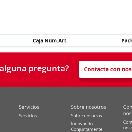
Caja Núm.Art.
Pac
 alguna pregunta?
Contacta con nos
Servicios
Sobre nosotros
Con
nos
Servicios
Sobre nosotros
Cont
Innovando
nos
Conjuntamente