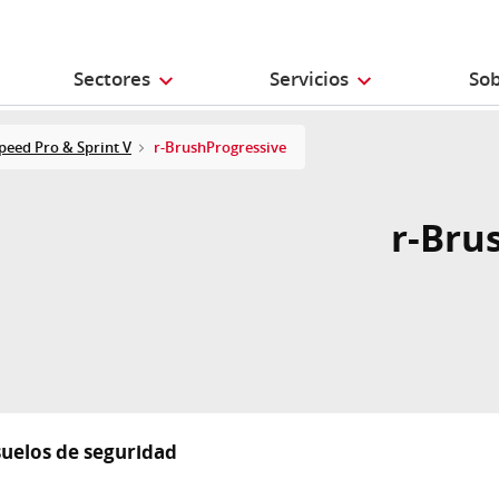
Sectores
Servicios
Sob
eed Pro & Sprint V
r-BrushProgressive
r-Bru
suelos de seguridad