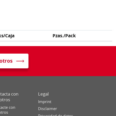
ks/Caja
Pzas./Pack
otros
tacta con
Legal
otros
Imprint
acte con
Disclaimer
otros
Privacidad de datos