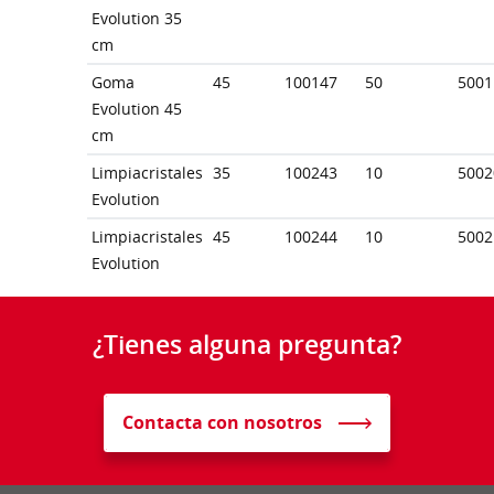
Evolution 35
cm
Goma
45
100147
50
5001
Evolution 45
cm
Limpiacristales
35
100243
10
5002
Evolution
Limpiacristales
45
100244
10
5002
Evolution
¿Tienes alguna pregunta?
Contacta con nosotros