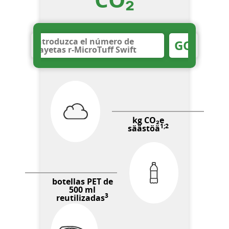
GO
kg CO₂e
1;2
säästöä
botellas PET de
500 ml
3
reutilizadas